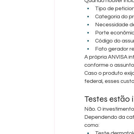
Quando houver incid
Tipo de petici
Categoria do p
Necessidade de 
Porte econômi
Código do assun
Fato gerador r
A própria ANVISA in
conforme o assunto
Caso o produto exi
federal, esses cus
Testes estão 
Não. O investimento 
Dependendo da cate
como:
Teste dermatol