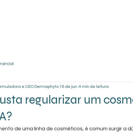
Quem Somos
Pr
mercial
Formuladora e CEO Dermaphyto
18 de jun.
4 min de leitura
usta regularizar um cosm
SA?
mento de uma linha de cosméticos, é comum surgir a dú