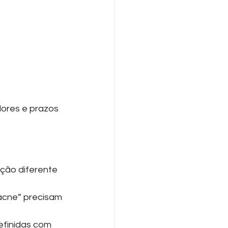
lores e prazos 
ção diferente 
acne” precisam 
efinidas com 