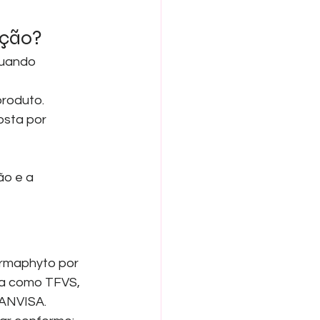
ação?
quando 
produto.
sta por 
o e a 
ermaphyto por 
da como TFVS, 
 ANVISA.