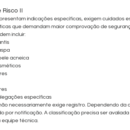
 Risco II
resentam indicações específicas, exigem cuidados es
ticas que demandam maior comprovação de segurança
em incluir:
ntis
aspa
pele acneica
sméticos
res
res
legações específicas
não necessariamente exige registro. Dependendo da ca
o por notificação. A classificação precisa ser avaliada
 equipe técnica.