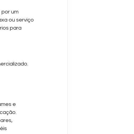
 por um 
axa ou serviço 
ios para 
rcializado. 
umes e 
icação.
ares, 
éis 