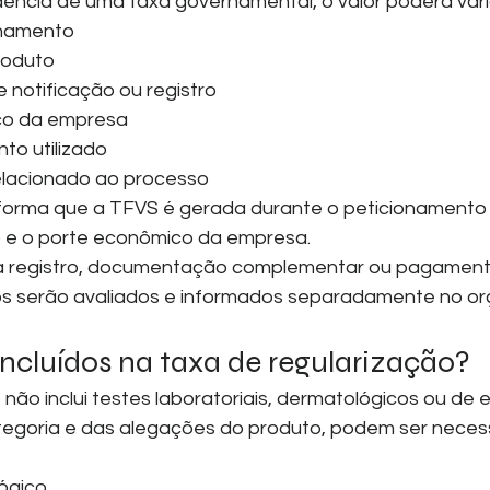
ência de uma taxa governamental, o valor poderá var
onamento
roduto
notificação ou registro
co da empresa
to utilizado
elacionado ao processo
forma que a TFVS é gerada durante o peticionamento 
 e o porte econômico da empresa.
ja registro, documentação complementar ou pagament
tos serão avaliados e informados separadamente no o
incluídos na taxa de regularização?
não inclui testes laboratoriais, dermatológicos ou de e
goria e das alegações do produto, podem ser necess
ógico