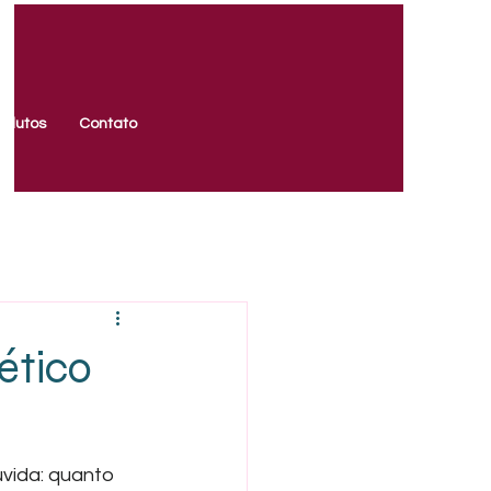
odutos
Contato
ético
vida: quanto 