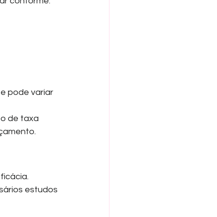
iar conforme:
e pode variar 
o de taxa 
rçamento.
ficácia.
ários estudos 