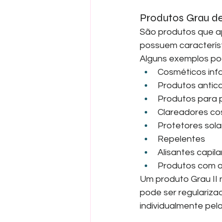
Produtos Grau de
São produtos que ap
possuem caracterís
Alguns exemplos pod
Cosméticos infa
Produtos antic
Produtos para 
Clareadores co
Protetores sola
Repelentes
Alisantes capila
Produtos com a
Um produto Grau II 
pode ser regularizad
individualmente pela