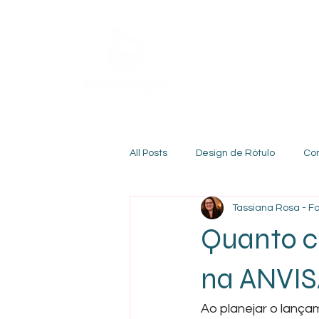
All Posts
Design de Rótulo
Co
Tassiana Rosa - 
Quanto c
na ANVI
Ao planejar o lança