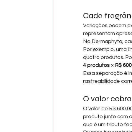
Cada fragrân
Variações podem exi
representam aprese
Na Dermaphyto, cad
Por exemplo, uma li
quatro produtos. Por
4 produtos × R$ 600
Essa separação é i
rastreabilidade cor
O valor cobr
O valor de R$ 600,0
produto junto com a
que é um tributo fe