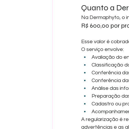
Quanto a Der
Na Dermaphyto, o in
R$ 600,00 por pro
Esse valor é cobrad
O serviço envolve:
Avaliação do e
Classificação d
Conferência da
Conferência da
Análise das inf
Preparação das
Cadastro ou pro
Acompanhament
A regularização é re
advertências e as 