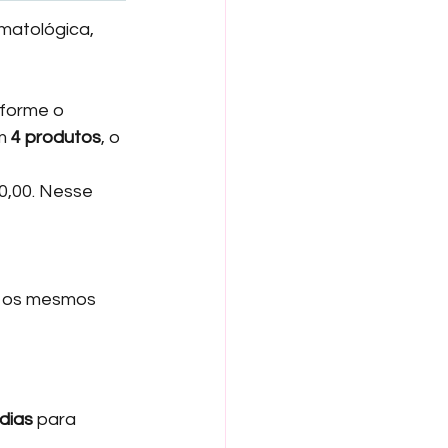
matológica, 
forme o 
m 
4 produtos
, o 
0,00. Nesse 
e os mesmos 
dias
 para 