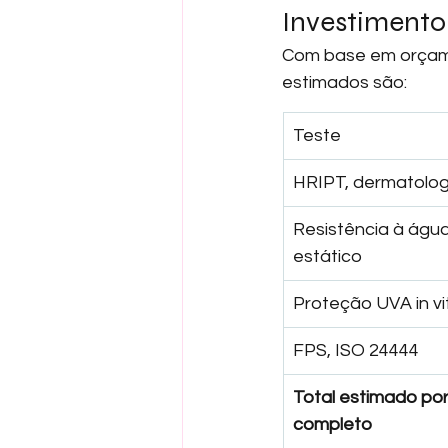
Investimento
Com base em orçame
estimados são:
Teste
HRIPT, dermatolo
Resistência à águ
estático
Proteção UVA in vi
FPS, ISO 24444
Total estimado po
completo