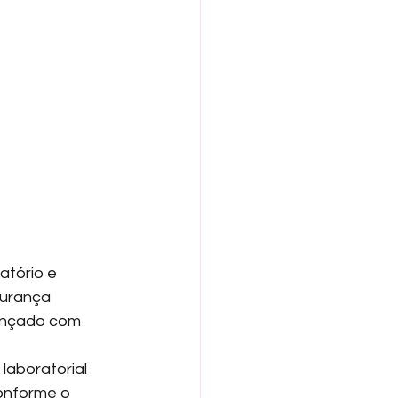
atório e 
gurança 
ançado com 
laboratorial 
onforme o 