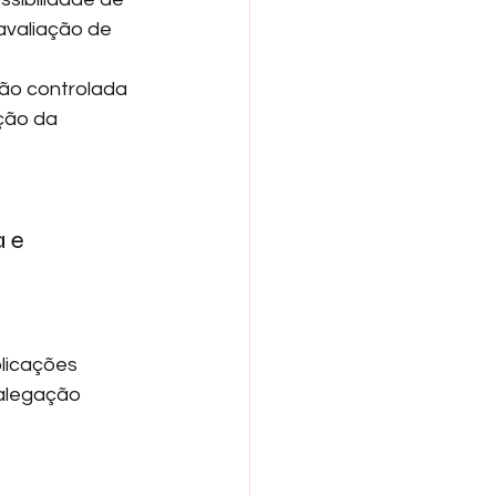
valiação de 
ção controlada 
ção da 
 e 
 
plicações 
 alegação 