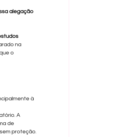
ssa alegação 
estudos
arado na 
que o 
incipalmente à 
tório. A 
ma de 
 sem proteção.