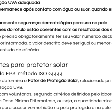
teção UVA adequada
permanece após contato com água ou suor, quando e
presenta segurança dermatológica para uso na pele
ões do rótulo estão coerentes com os resultados dos 
precisa obrigatoriamente ter seu valor numérico decl
or informada, o valor descrito deve ser igual ou menor 
 estudo de eficácia.
tes para protetor solar
 do FPS, método ISO 24444
 determina o 
Fator de Proteção Solar
, relacionado pr
diação UVB.
com voluntários, seguindo critérios definidos pelo labora
a Dose Mínima Eritematosa, ou seja, a quantidade míni
 para causar vermelhidão na pele protegida e na pele