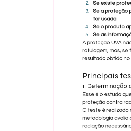
Se existe pro
Se a proteção 
for usada
Se o produto a
Se as informaç
A proteção UVA não 
rotulagem, mas, se f
resultado obtido no
Principais tes
1. Determinação
Esse é o estudo que
proteção contra ra
O teste é realizado 
metodologia avalia 
radiação necessária