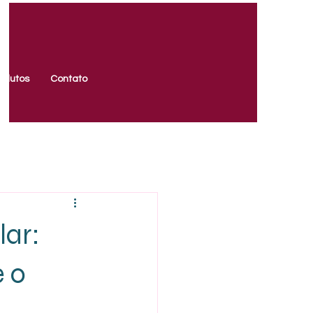
odutos
Contato
lar:
e o