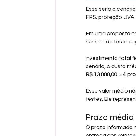
Esse seria o cenári
FPS, proteção UVA e
Em uma proposta co
número de testes ap
investimento total f
cenário, o custo mé
R$ 13.000,00 ÷ 4 pr
Esse valor médio nã
testes. Ele repres
Prazo médio p
O prazo informado 
entrega dos relatóri