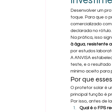
investime
Desenvolver um prot
toque. Para que o p
comercializado com
declarada no rótulo.
Na prática, isso si
à água
, 
resistente a
por estudos laborator
A ANVISA estabelec
teste, e o resultado
mínimo aceito para p
Por que esses
O protetor solar é 
principal função é p
Por isso, antes de 
Qual é o FPS re