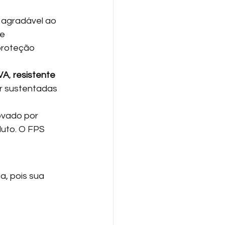
 agradável ao 
e 
proteção 
VA
, 
resistente 
r sustentadas 
vado por 
duto. O FPS 
, pois sua 