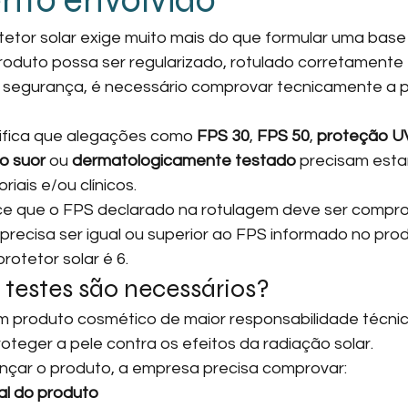
nto envolvido
etor solar exige muito mais do que formular uma base
roduto possa ser regularizado, rotulado corretamente 
 segurança, é necessário comprovar tecnicamente a 
gnifica que alegações como 
FPS 30
, 
FPS 50
, 
proteção U
o suor
 ou 
dermatologicamente testado
 precisam esta
iais e/ou clínicos.
e que o FPS declarado na rotulagem deve ser compro
 precisa ser igual ou superior ao FPS informado no pro
rotetor solar é 6.
 testes são necessários?
um produto cosmético de maior responsabilidade técnica
roteger a pele contra os efeitos da radiação solar.
lançar o produto, a empresa precisa comprovar:
al do produto