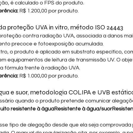
o, é calculado o FPS do produto.
erência:
 R$ 1.200,00 por produto.
da proteção UVA in vitro, método ISO 24443
 proteção contra radiação UVA, associada a danos mai
mento precoce e fotoexposição acumulada.
itro, o produto é aplicado em substrato específico, co
m equipamentos de leitura de transmissão UV. O objetiv
 fórmula frente à radiação UVA.
erência:
 R$ 1.000,00 por produto.
 água e suor, metodologia COLIPA e UVB estátic
ssário quando o produto pretende comunicar alegaçõ
ito resistente à águaResistente à água/suorResisten
sse tipo de alegação desde que ela seja comprovada 
a. O manual de regularização cita, por exemplo, a pos