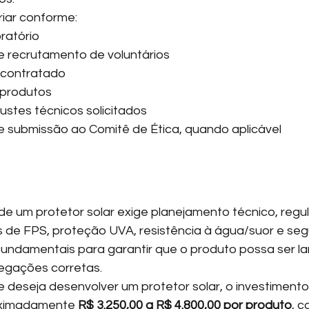
iar conforme:
ratório
 recrutamento de voluntários
 contratado
 produtos
ustes técnicos solicitados
 submissão ao Comitê de Ética, quando aplicável
e um protetor solar exige planejamento técnico, regul
es de FPS, proteção UVA, resistência à água/suor e se
fundamentais para garantir que o produto possa ser l
egações corretas.
deseja desenvolver um protetor solar, o investimento 
oximadamente 
R$ 3.250,00 a R$ 4.800,00 por produto
, c