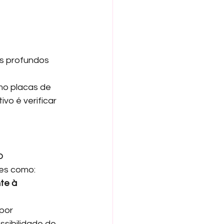
s profundos 
mo placas de 
o é verificar 
o
es como:
te à 
por 
sibilidade de 